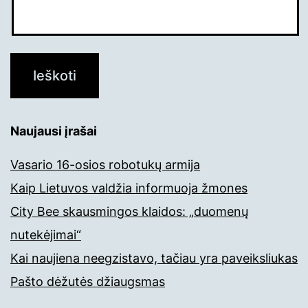
Naujausi įrašai
Vasario 16-osios robotukų armija
Kaip Lietuvos valdžia informuoja žmones
City Bee skausmingos klaidos: „duomenų
nutekėjimai“
Kai naujiena neegzistavo, tačiau yra paveiksliukas
Pašto dėžutės džiaugsmas