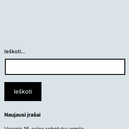
Ieškoti…
Naujausi įrašai
Vasario 16-osios robotukų armija