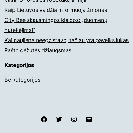
Kaip Lietuvos valdžia informuoja žmones
City Bee skausmingos klaidos: „duomenų
nutekėjimai“
Kai naujiena neegzistavo, tačiau yra paveiksliukas
Pašto dėžutės džiaugsmas
Kategorijos
Be kategorijos
Facebook
Twitter
Instagram
El.paštas