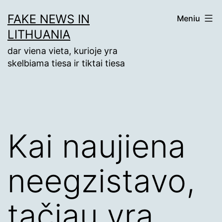
Eiti
FAKE NEWS IN
Meniu
prie
LITHUANIA
turinio
dar viena vieta, kurioje yra
skelbiama tiesa ir tiktai tiesa
Kai naujiena
neegzistavo,
tačiau yra