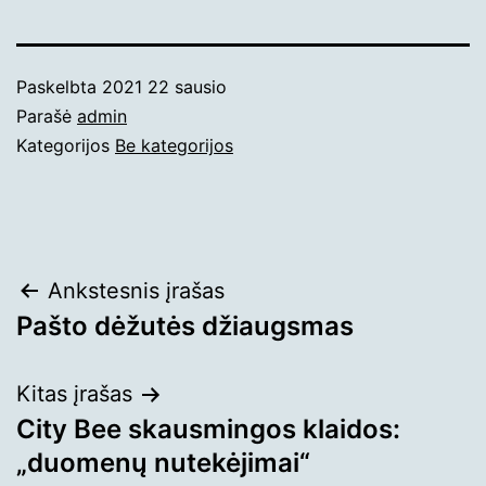
Paskelbta
2021 22 sausio
Parašė
admin
Kategorijos
Be kategorijos
Navigacija
Ankstesnis įrašas
Pašto dėžutės džiaugsmas
tarp
įrašų
Kitas įrašas
City Bee skausmingos klaidos:
„duomenų nutekėjimai“