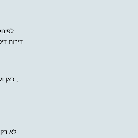
לפינו
דירות די
כאן ועכשיו כל הצרכים שאתם צריכים, ריכוז דרישות, תמונות אמיתיות ,
לא רק 