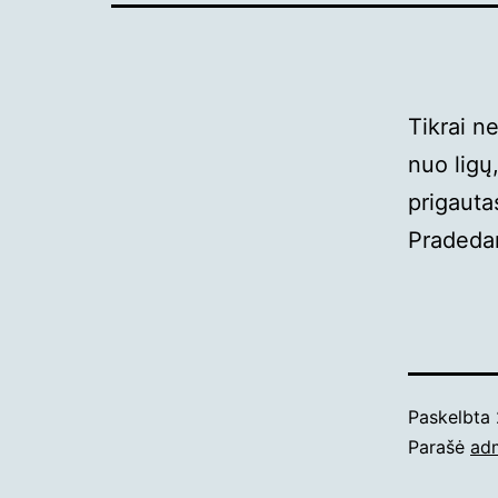
Tikrai n
nuo ligų,
prigaut
Praded
Paskelbta
Parašė
ad