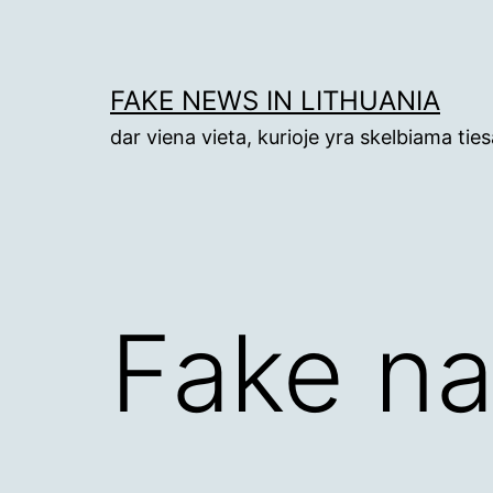
Eiti
prie
turinio
FAKE NEWS IN LITHUANIA
dar viena vieta, kurioje yra skelbiama tiesa 
Fake na