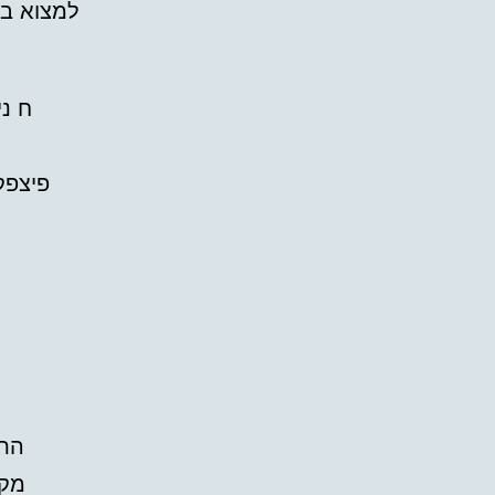
למצוא בג
ח ני
פיצפק
התי
מקצ