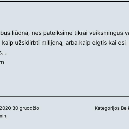
ebus liūdna, nes pateiksime tikrai veiksmingus v
 kaip užsidirbti milijoną, arba kaip elgtis kai esi
as…
am
2020 30 gruodžio
Kategorijos
Be 
min