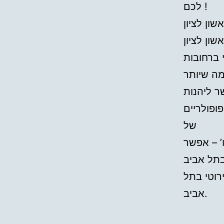
לכם !
ון לציון
ה שיותר
ר ליהנות
ופולריים
של
ו’ – אפשר
רוטי בתל
אביב.