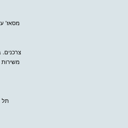
מסאז’ עד
צרכנים. 
משירות מ
תל א