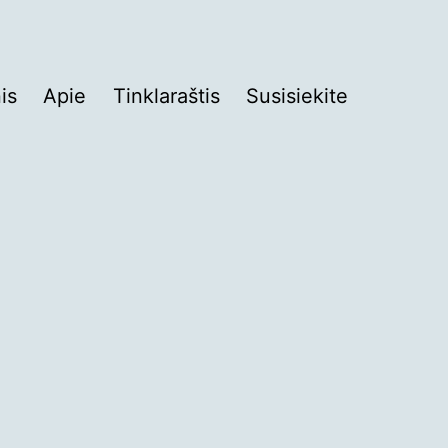
is
Apie
Tinklaraštis
Susisiekite