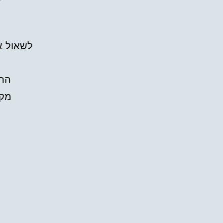
לשאול ,
התי
מקצ